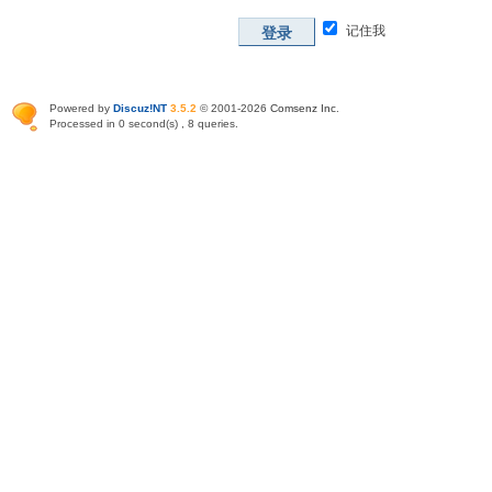
记住我
登录
Powered by
Discuz!NT
3.5.2
© 2001-2026
Comsenz Inc
.
Processed in 0 second(s) , 8 queries.