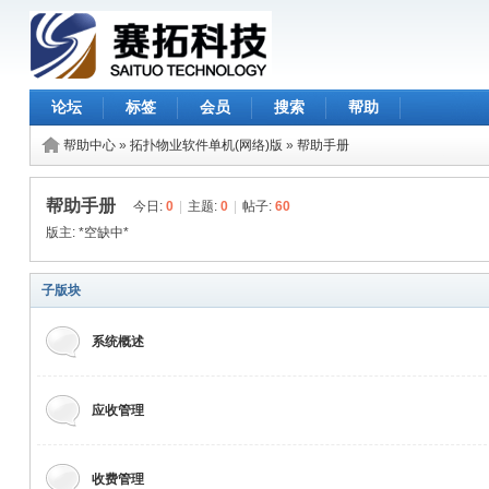
论坛
标签
会员
搜索
帮助
帮助中心
»
拓扑物业软件单机(网络)版
»
帮助手册
帮助手册
今日:
0
|
主题:
0
|
帖子:
60
版主:
*空缺中*
子版块
系统概述
应收管理
收费管理