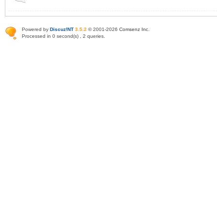
Powered by
Discuz!NT
3.5.2
© 2001-2026
Comsenz Inc
.
Processed in 0 second(s) , 2 queries.