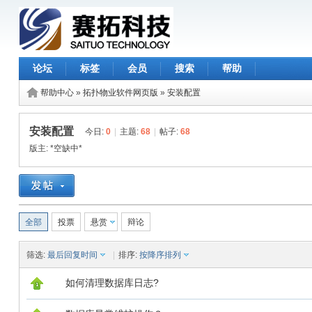
论坛
标签
会员
搜索
帮助
帮助中心
»
拓扑物业软件网页版
»
安装配置
安装配置
今日:
0
|
主题:
68
|
帖子:
68
版主:
*空缺中*
全部
投票
悬赏
辩论
筛选:
最后回复时间
|
排序:
按降序排列
如何清理数据库日志?